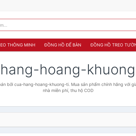
 ĐEO THÔNG MINH
ĐỒNG HỒ ĐỂ BÀN
ĐỒNG HỒ TREO TƯỜ
-hang-hoang-khuong
án bởi cua-hang-hoang-khuong-ti. Mua sản phẩm chính hãng với giá 
nhà miễn phí, thu hộ COD