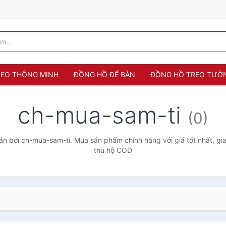
 ĐEO THÔNG MINH
ĐỒNG HỒ ĐỂ BÀN
ĐỒNG HỒ TREO TƯỜ
ch-mua-sam-ti
(0)
n bởi ch-mua-sam-ti. Mua sản phẩm chính hãng với giá tốt nhất, gia
thu hộ COD