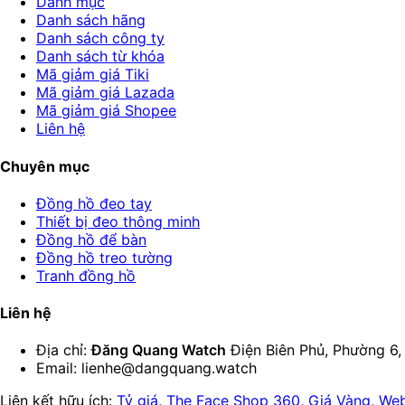
Danh mục
Danh sách hãng
Danh sách công ty
Danh sách từ khóa
Mã giảm giá Tiki
Mã giảm giá Lazada
Mã giảm giá Shopee
Liên hệ
Chuyên mục
Đồng hồ đeo tay
Thiết bị đeo thông minh
Đồng hồ để bàn
Đồng hồ treo tường
Tranh đồng hồ
Liên hệ
Địa chỉ:
Đăng Quang Watch
Điện Biên Phủ, Phường 6
Email: lienhe@dangquang.watch
Liên kết hữu ích:
Tỷ giá
,
The Face Shop 360
,
Giá Vàng
,
Web