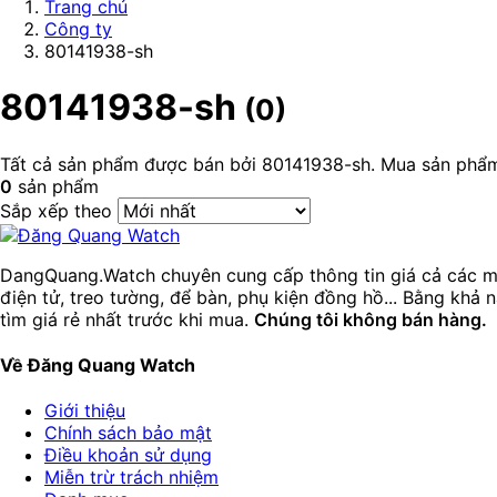
Trang chủ
Công ty
80141938-sh
80141938-sh
(0)
Tất cả sản phẩm được bán bởi 80141938-sh. Mua sản phẩm c
0
sản phẩm
Sắp xếp theo
DangQuang.Watch chuyên cung cấp thông tin giá cả các mẫ
điện tử, treo tường, để bàn, phụ kiện đồng hồ... Bằng khả
tìm giá rẻ nhất trước khi mua.
Chúng tôi không bán hàng.
Về Đăng Quang Watch
Giới thiệu
Chính sách bảo mật
Điều khoản sử dụng
Miễn trừ trách nhiệm