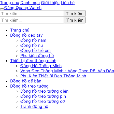
Trang chủ
Danh mục
Giới thiệu
Liên hệ
Đăng Quang Watch
Tìm kiếm
Tìm kiếm
Trang chủ
Đồng hồ đeo tay
Đồng hồ nam
Đồng hồ nữ
Đồng hồ trẻ em
Phụ kiện đồng hồ
Thiết bị đeo thông minh
Đồng Hồ Thông Minh
Vòng Đeo Thông Minh - Vòng Theo Dõi Vận Độ
Phụ Kiện Thiết Bị Đeo Thông Minh
Đồng hồ để bàn
Đồng hồ treo tường
Đồng hồ treo tường điện
Đồng hồ treo tường pin
Đồng hồ treo tường cơ
Tranh đồng hồ