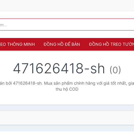
 ĐEO THÔNG MINH
ĐỒNG HỒ ĐỂ BÀN
ĐỒNG HỒ TREO TƯỜ
471626418-sh
(0)
n bởi 471626418-sh. Mua sản phẩm chính hãng với giá tốt nhất, gia
thu hộ COD