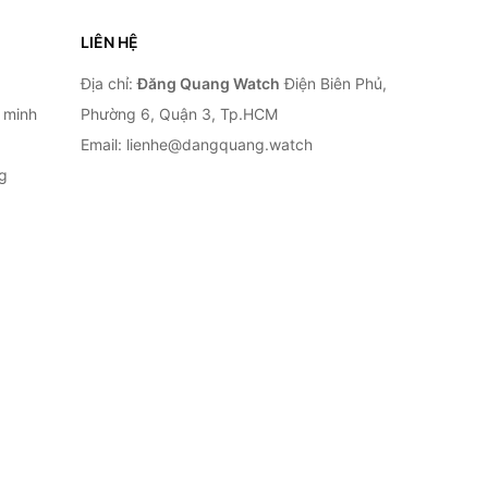
LIÊN HỆ
Địa chỉ:
Đăng Quang Watch
Điện Biên Phủ,
 minh
Phường 6, Quận 3, Tp.HCM
Email: lienhe@dangquang.watch
g