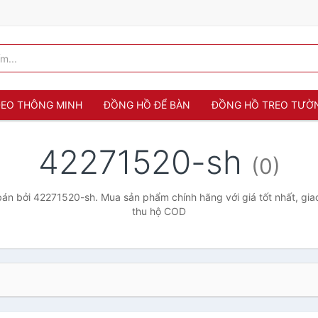
 ĐEO THÔNG MINH
ĐỒNG HỒ ĐỂ BÀN
ĐỒNG HỒ TREO TƯỜ
42271520-sh
(0)
án bởi 42271520-sh. Mua sản phẩm chính hãng với giá tốt nhất, giao
thu hộ COD