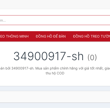
 ĐEO THÔNG MINH
ĐỒNG HỒ ĐỂ BÀN
ĐỒNG HỒ TREO TƯỜ
34900917-sh
(0)
án bởi 34900917-sh. Mua sản phẩm chính hãng với giá tốt nhất, giao
thu hộ COD