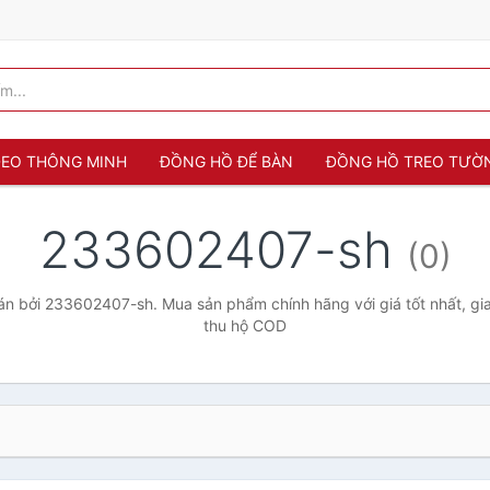
 ĐEO THÔNG MINH
ĐỒNG HỒ ĐỂ BÀN
ĐỒNG HỒ TREO TƯỜ
233602407-sh
(0)
n bởi 233602407-sh. Mua sản phẩm chính hãng với giá tốt nhất, gia
thu hộ COD