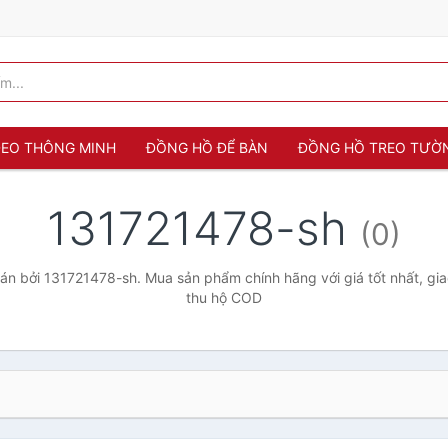
 ĐEO THÔNG MINH
ĐỒNG HỒ ĐỂ BÀN
ĐỒNG HỒ TREO TƯỜ
131721478-sh
(0)
n bởi 131721478-sh. Mua sản phẩm chính hãng với giá tốt nhất, gia
thu hộ COD