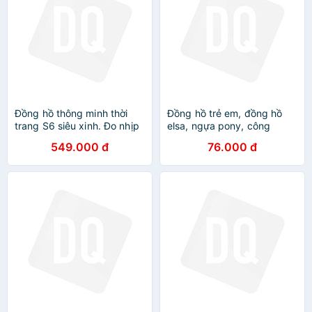
Đồng hồ thông minh thời
Đồng hồ trẻ em, đồng hồ
trang S6 siêu xinh. Đo nhịp
elsa, ngựa pony, công
tim, tính lượng calo tiêu thụ
chúa, búp bê cho bé gái từ
549.000 đ
76.000 đ
cho các bạn gái
1 đến 10 tuổi ZG Boutique