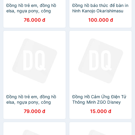
Đồng hồ trẻ em, đồng hồ
Đồng hồ báo thức để bàn in
elsa, ngựa pony, công
hình Kanojo Okarishimasu
chúa, búp bê cho bé gái từ
DỊCH VỤ THUÊ BẠN GÁI
76.000 đ
100.000 đ
1 đến 10 tuổi Cuội Store
anime chibi
Đồng hồ trẻ em, đồng hồ
Đồng Hồ Cảm Ứng Điện Tử
elsa, ngựa pony, công
Thông Minh ZGO Disney
chúa, búp bê cho bé gái từ
Hot Trend Dành Cho Mọi
79.000 đ
15.000 đ
1 đến 10 tuổi Xu Xu Kids
Lứa Tuổi