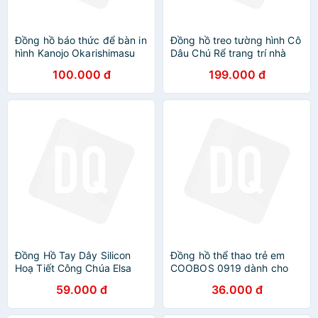
Đồng hồ báo thức để bàn in
Đồng hồ treo tường hình Cô
hình Kanojo Okarishimasu
Dâu Chú Rể trang trí nhà
DỊCH VỤ THUÊ BẠN GÁI
cửa, Qùa cưới, sinh nhật
100.000 đ
199.000 đ
đèn LED đổi màu chibi
tặng bạn gái, tặng vợ
anime
Đồng Hồ Tay Dây Silicon
Đồng hồ thể thao trẻ em
Hoạ Tiết Công Chúa Elsa
COOBOS 0919 dành cho
Đáng Yêu Dành Cho Bé Gái
bé trai bé gái - Sỉ SLL
59.000 đ
36.000 đ