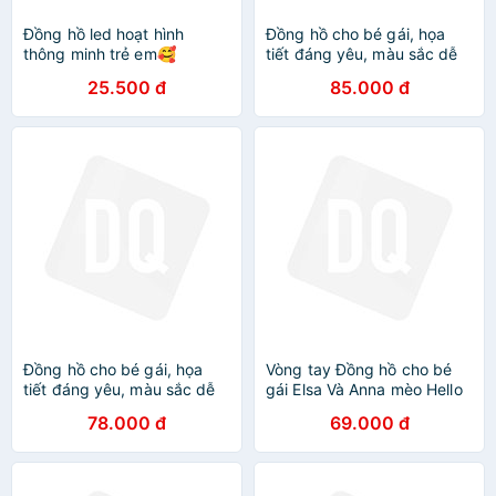
Đồng hồ led hoạt hình
Đồng hồ cho bé gái, họa
thông minh trẻ em🥰
tiết đáng yêu, màu sắc dễ
FREESHIP XTRA 🥰 chống
thương, đồng hồ trẻ em từ 1
25.500 đ
85.000 đ
nước, thể thao giá rẻ cho
đến 10 tuổi Bắp Ngô Kids
bé trai, gái 3,4,5,6 tuổi
Đồng hồ cho bé gái, họa
Vòng tay Đồng hồ cho bé
tiết đáng yêu, màu sắc dễ
gái Elsa Và Anna mèo Hello
thương, đồng hồ trẻ em từ 1
Kitty có đèn led 7 màu phát
78.000 đ
69.000 đ
đến 10 tuổi Mẹ Bắp Shop
sáng siêu đẹp nổi bật cho
bạn nữ