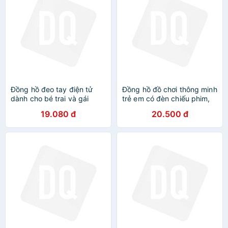
Đồng hồ đeo tay điện tử
Đồng hồ đồ chơi thông minh
dành cho bé trai và gái
trẻ em có đèn chiếu phim,
led chống nước, thể thao
19.080 đ
20.500 đ
giá rẻ cho bé trai, gái
3,4,5,6 tuổi