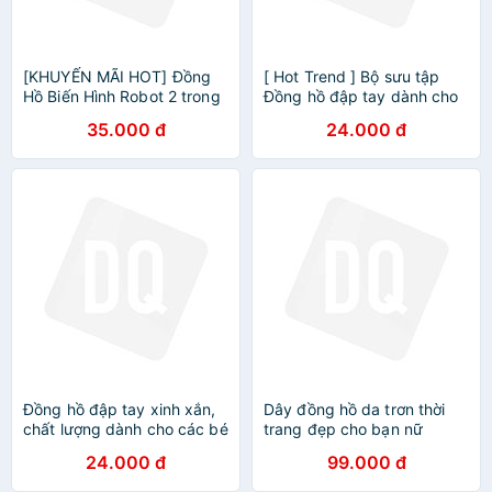
[KHUYẾN MÃI HOT] Đồng
[ Hot Trend ] Bộ sưu tập
Hồ Biến Hình Robot 2 trong
Đồng hồ đập tay dành cho
1 Dành Cho Bé từ 3-10 Tuổi
các bé trai và bé gái
35.000 đ
24.000 đ
tặng gói đậu Hà Lan
Đồng hồ đập tay xinh xắn,
Dây đồng hồ da trơn thời
chất lượng dành cho các bé
trang đẹp cho bạn nữ
trai và bé gái - ĐHB667
24.000 đ
99.000 đ