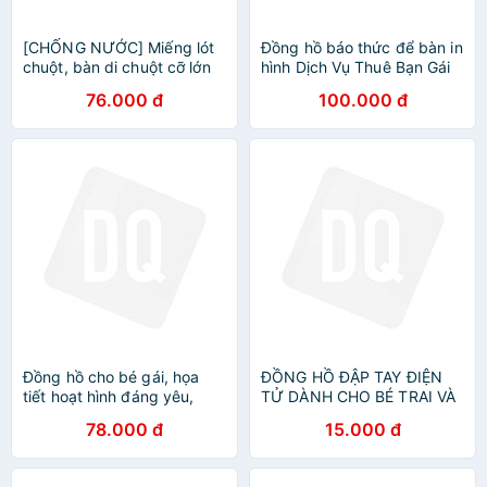
[CHỐNG NƯỚC] Miếng lót
Đồng hồ báo thức để bàn in
chuột, bàn di chuột cỡ lớn
hình Dịch Vụ Thuê Bạn Gái
80x30 siêu dày, mẫu cún
Kanojo, Okarishimasu anime
76.000 đ
100.000 đ
cưng tặng bạn gái
chibi LED đổi màu
Đồng hồ cho bé gái, họa
ĐỒNG HỒ ĐẬP TAY ĐIỆN
tiết hoạt hình đáng yêu,
TỬ DÀNH CHO BÉ TRAI VÀ
màu sắc dễ thương, đồng
BÉ GÁI - DHB113
78.000 đ
15.000 đ
hồ trẻ em từ 1 đến 10 tuổi
Xuân Cường Kids