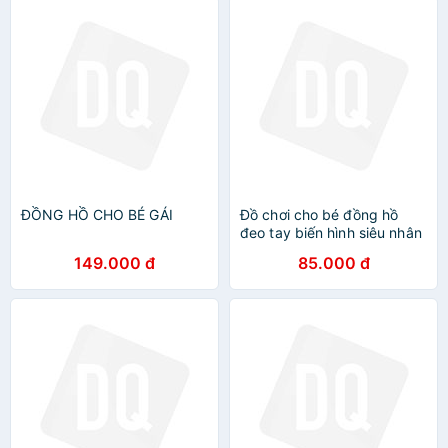
ĐỒNG HỒ CHO BÉ GÁI
Đồ chơi cho bé đồng hồ
đeo tay biến hình siêu nhân
thiết kế mới lạ dành cho trẻ
149.000 đ
85.000 đ
Phù hợp Bé từ 3-10 Tuổi