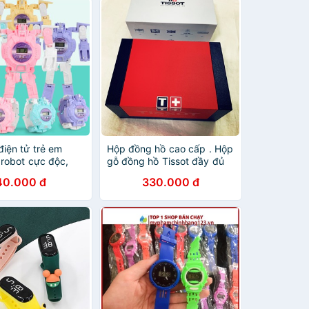
iện tử trẻ em
Hộp đồng hồ cao cấp . Hộp
 robot cực độc,
gỗ đồng hồ Tissot đầy đủ
hất, thích hợp bé
sổ sách theo hộp
40.000 đ
330.000 đ
trở lên, giá rẻ