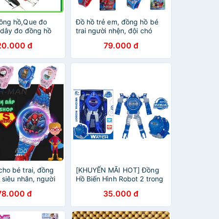
ồng hồ,Que đo
Đồ hồ trẻ em, đồng hồ bé
 dây đo đồng hồ
trai người nhện, đội chó
cứu hộ pawpatrol,
20.000 đ
79.000 đ
mcqueen, micky cho bé trai
từ 1 đến 10 tuổi
ho bé trai, đồng
[KHUYẾN MÃI HOT] Đồng
 siêu nhân, người
Hồ Biến Hình Robot 2 trong
 chó cứu hộ,
1 Dành Cho Bé từ 3-10 Tuổi
78.000 đ
35.000 đ
ẹ Bắp Shop cho
tặng gói đậu Hà Lan
ến 10 tuổi