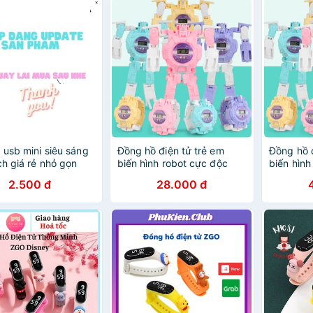
 usb mini siêu sáng
Đồng hồ điện tử trẻ em
Đồng hồ đ
h giá rẻ nhỏ gọn
biến hình robot cực độc
biến hình
top, sạc dự phòng,
mẫu mới nhất, thích hợp bé
mẫu mới n
2.500 đ
28.000 đ
h Digibox 4.9
từ 3 tuổi trở lên, fullbox
từ 3 tuổi 