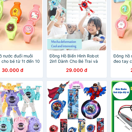
ồ nước đuổi muỗi
Đồng Hồ Biến Hình Robot
Đông hồ 
 cho bé từ 1t đến 10
2in1 Dành Cho Bé Trai và
đeo tay c
Bé Gái Phù hợp từ 3-10
tuổi (có s
30.000 đ
29.000 đ
Tuổi