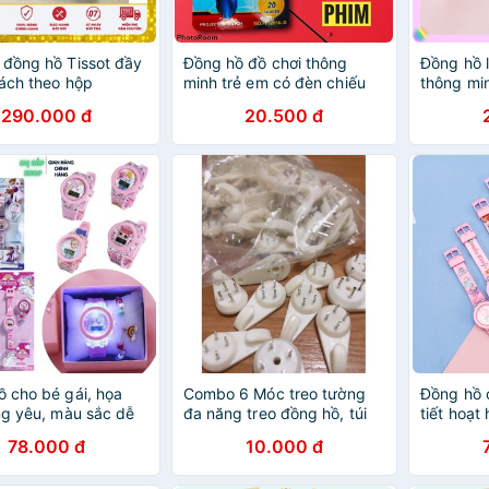
 đồng hồ Tissot đầy
Đồng hồ đồ chơi thông
Đồng hồ l
ách theo hộp
minh trẻ em có đèn chiếu
thông mi
phim, led chống nước, thể
FREESHIP
290.000 đ
20.500 đ
thao giá rẻ cho bé trai, gái
nước, thể
3,4,5,6 tuổi
bé trai, g
 cho bé gái, họa
Combo 6 Móc treo tường
Đồng hồ 
ng yêu, màu sắc dễ
đa năng treo đồng hồ, túi
tiết hoạt
 đồng hồ trẻ em từ
sách
màu sắc 
78.000 đ
10.000 đ
0 tuổi Mẹ Bắp Shop
hồ trẻ em
Xuân Cườ