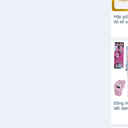
Hộp gỗ
đủ sổ s
Đồng hồ
tiết đá
thương,
1 đến 1