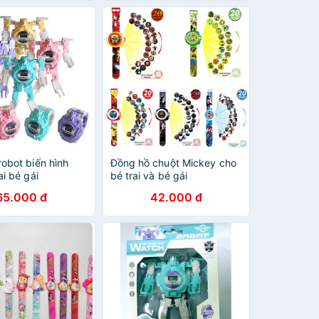
obot biến hình
Đồng hồ chuột Mickey cho
ai bé gái
bé trai và bé gái
65.000 đ
42.000 đ