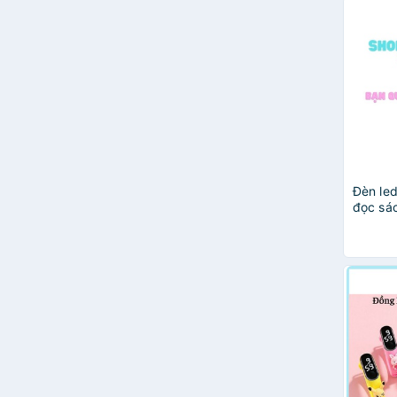
Đèn led
đọc sác
cho lap
máy tín