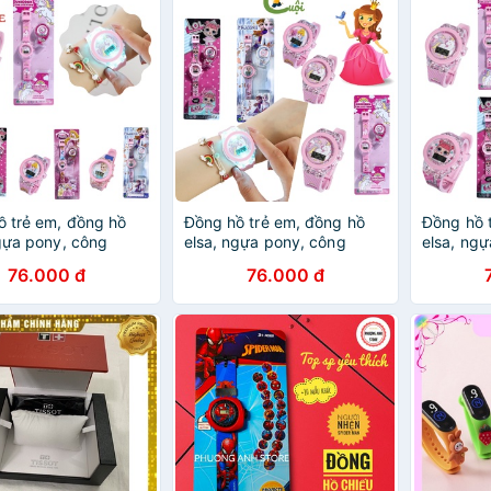
ồ trẻ em, đồng hồ
Đồng hồ trẻ em, đồng hồ
Đồng hồ 
gựa pony, công
elsa, ngựa pony, công
elsa, ng
úp bê cho bé gái từ
chúa, búp bê cho bé gái từ
chúa, búp
76.000 đ
76.000 đ
0 tuổi ZG Boutique
1 đến 10 tuổi Cuội Store
1 đến 10 