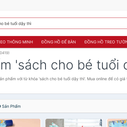
 ĐEO THÔNG MINH
ĐỒNG HỒ ĐỂ BÀN
ĐỒNG HỒ TREO TƯỜ
10419)
ếm 'sách cho bé tuổi d
n phẩm với từ khóa 'sách cho bé tuổi dậy thì'. Mua online để có giá 
9
Sản Phẩm