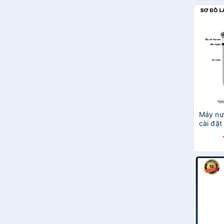
Máy nướ
cài đặt
tức thì
ÁT CHỐ