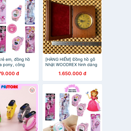
trẻ em, đồng hồ
[HÀNG HIẾM] Đồng hồ gỗ
ựa pony, công
Nhật WOODREX hình dáng
 bê cho bé gái từ
cuốn sách
79.000 đ
1.650.000 đ
tuổi Xu Xu Kids