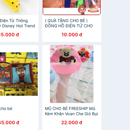
Điện Tử Thông
( QUÀ TẶNG CHO BÉ )
 Disney Hot Trend
ĐỒNG HỒ ĐIỆN TỬ CHO
 Mọi Lứa Tuổi
BÉ NHIỀU MÀU
15.000 đ
10.000 đ
cho bé
MŨ CHO BÉ FREESHIP Mũ
Kèm Khăn Voan Che Gió Bụi
Cho Bé
45.000 đ
22.000 đ