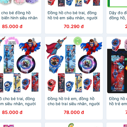
i cho bé đồng hồ
Đồng hồ cho bé trai, đồng
Dậy đo đ
 biến hình siêu nhân
hồ trẻ em siêu nhân, người
đồng hồ,
ế mới lạ dành cho trẻ
nhện, đội chó cứu hộ,
số
85.000 đ
70.290 đ
 Bé từ 3-10 Tuổi
mickey ZalacKids cho bé từ
1 đến 10 tuổi
 cho bé trai, đồng
Đồng hồ trẻ em, đồng hồ
Đồng hồ c
em siêu nhân, người
cho bé trai siêu nhân, người
hồ trẻ em
ội chó cứu hộ,
nhện, đội chó cứu hộ,
nhện, đội
85.000 đ
78.000 đ
 Bắp Ngô Kids cho
micky Xuân Cường Kids
mickey M
 đến 10 tuổi
cho bé từ 1 đến 10 tuổi
bé từ 1 đ