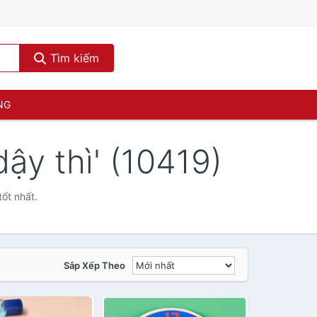
Tìm kiếm
NG
ậy thì' (10419)
tốt nhất.
Sắp Xếp Theo