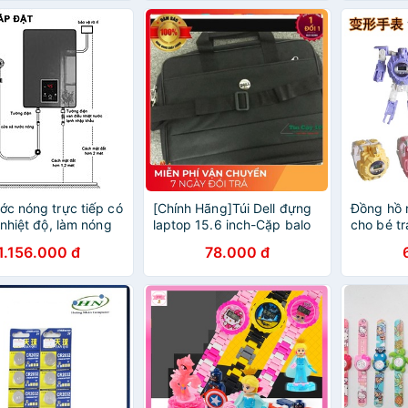
c nóng trực tiếp có
[Chính Hãng]Túi Dell đựng
Đồng hồ r
 nhiệt độ, làm nóng
laptop 15.6 inch-Cặp balo
cho bé tr
, hàng thái lan (TẶNG
giỏ đựng laptop máy tính
1.156.000 đ
78.000 đ
NG GIẬT)
sách vở tốt xịn rẻ đẹp tốt
cho nam nữ