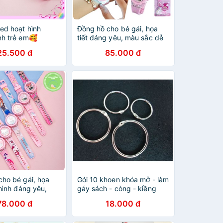
ed hoạt hình
Đồng hồ cho bé gái, họa
nh trẻ em🥰
tiết đáng yêu, màu sắc dễ
 XTRA 🥰 chống
thương, đồng hồ trẻ em từ
25.500 đ
85.000 đ
 thao giá rẻ cho
1 đến 10 tuổi Bắp Ngô Kids
ái 3,4,5,6 tuổi
cho bé gái, họa
Gói 10 khoen khóa mở - làm
 hình đáng yêu,
gáy sách - còng - kiềng
dễ thương, đồng
làm vòng tay handmade
78.000 đ
18.000 đ
 từ 1 đến 10 tuổi
ng Kids