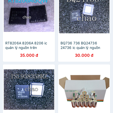
RT8206A 8206A 8206 ic
BQ736 736 BQ24736
quản lý nguồn trên
24736 ic quản lý nguồn
mainboard
laptop
35.000 đ
30.000 đ