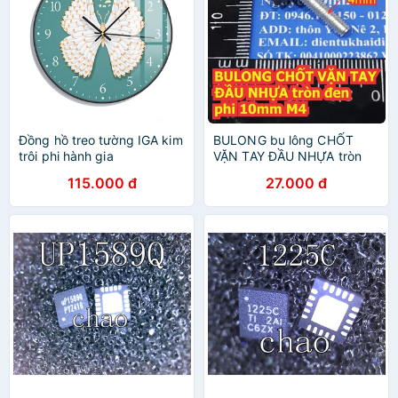
Đồng hồ treo tường IGA kim
BULONG bu lông CHỐT
trôi phi hành gia
VẶN TAY ĐẦU NHỰA tròn
đen phi 10mm bulong M4
115.000 đ
27.000 đ
phi 4mm dài 8MM ~ 30MM
(GIÁ 10 CÁI cùng loại)
kde3972