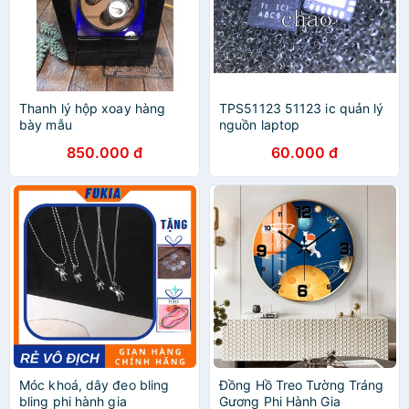
Thanh lý hộp xoay hàng
TPS51123 51123 ic quản lý
bày mẫu
nguồn laptop
850.000 đ
60.000 đ
Móc khoá, dây đeo bling
Đồng Hồ Treo Tường Tráng
bling phi hành gia
Gương Phi Hành Gia