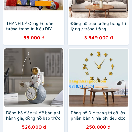
THANH LÝ Đồng hồ dán
Đồng hồ treo tường trang trí
tường trang trí kiểu DIY
lý ngư trông trăng
55.000 đ
3.549.000 đ
Đồng hồ điện tử để bàn phi
Đồng hồ DIY trang trí cỡ lớn
hành gia, đồng hồ báo thức
phiên bản Ninja phi tiêu độc
trang trí decor hình phi
đáo
526.000 đ
250.000 đ
hành gia thông minh