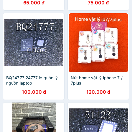
65.000 đ
75.000 đ
BQ24777 24777 ic quản lý
Nút home vật lý iphone 7 /
nguồn laptop
7plus
100.000 đ
120.000 đ