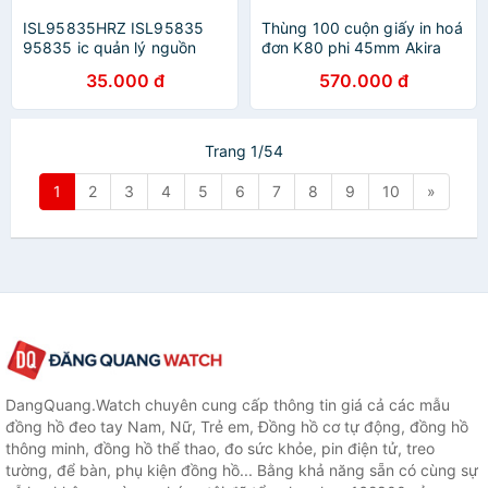
ISL95835HRZ ISL95835
Thùng 100 cuộn giấy in hoá
95835 ic quản lý nguồn
đơn K80 phi 45mm Akira
trên mainboard
35.000 đ
570.000 đ
Trang 1/54
1
2
3
4
5
6
7
8
9
10
»
DangQuang.Watch chuyên cung cấp thông tin giá cả các mẫu
đồng hồ đeo tay Nam, Nữ, Trẻ em, Đồng hồ cơ tự động, đồng hồ
thông minh, đồng hồ thể thao, đo sức khỏe, pin điện tử, treo
tường, để bàn, phụ kiện đồng hồ... Bằng khả năng sẵn có cùng sự