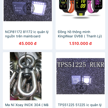
NCP81172 81172 ic quản lý
Đồng hồ thông minh
nguồn trên mainboard
KingWear GV68 ( Thanh Lý)
45.000 đ
1.510.000 đ
Ma Ní Xoay INOX 304 ( Mã
TPS51225 51225 ic quản lý