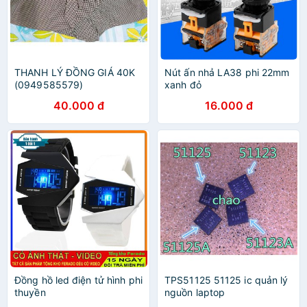
THANH LÝ ĐỒNG GIÁ 40K
Nút ấn nhả LA38 phi 22mm
(0949585579)
xanh đỏ
40.000 đ
16.000 đ
Đồng hồ led điện tử hình phi
TPS51125 51125 ic quản lý
thuyền
nguồn laptop